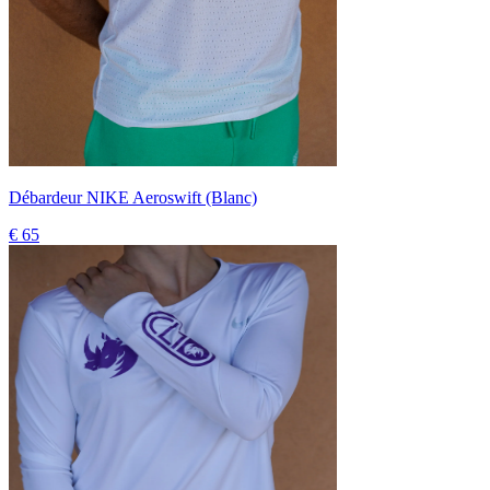
Débardeur NIKE Aeroswift (Blanc)
€ 65