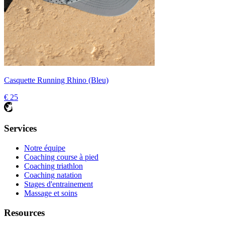
Casquette Running Rhino (Bleu)
€ 25
Services
Notre équipe
Coaching course à pied
Coaching triathlon
Coaching natation
Stages d'entrainement
Massage et soins
Resources