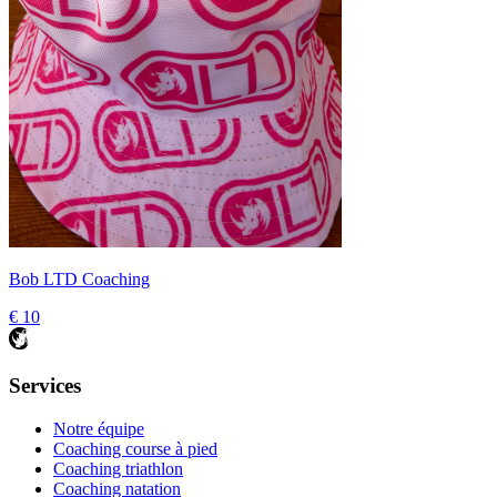
Bob LTD Coaching
€ 10
Services
Notre équipe
Coaching course à pied
Coaching triathlon
Coaching natation