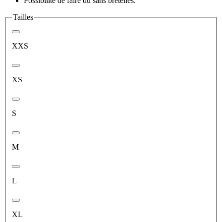
Possibilité de faire du sans bretelles.
Tailles
XXS
XS
S
M
L
XL